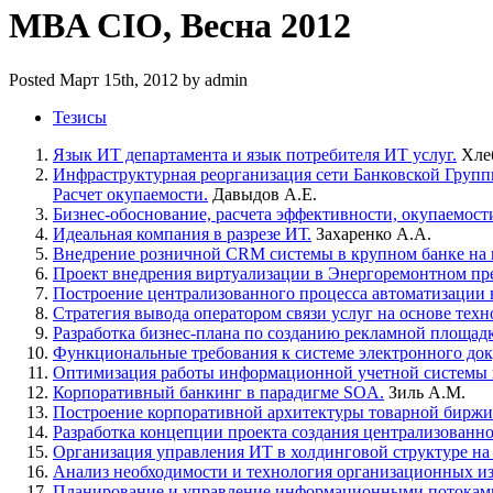
MBA CIO, Весна 2012
Posted Март 15th, 2012 by admin
Тезисы
Язык ИТ департамента и язык потребителя ИТ услуг.
Хлеб
Инфраструктурная реорганизация сети Банковской Групп
Расчет окупаемости.
Давыдов А.Е.
Бизнес-обоснование, расчета эффективности, окупаемост
Идеальная компания в разрезе ИТ.
Захаренко А.А.
Внедрение розничной CRM системы в крупном банке на
Проект внедрения виртуализации в Энергоремонтном пр
Построение централизованного процесса автоматизации
Стратегия вывода оператором связи услуг на основе 
Разработка бизнес-плана по созданию рекламной площадк
Функциональные требования к системе электронного док
Оптимизация работы информационной учетной системы п
Корпоративный банкинг в парадигме SOA.
Зиль А.М.
Построение корпоративной архитектуры товарной бирж
Разработка концепции проекта создания централизованн
Организация управления ИТ в холдинговой структуре на
Анализ необходимости и технология организационных и
Планирование и управление информационными потоками