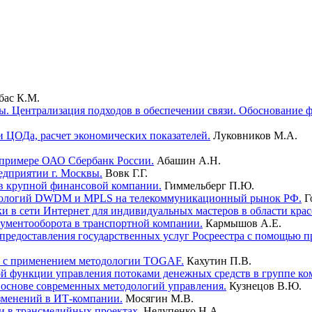
ас К.М.
ы. Централизация подходов в обеспечении связи. Обоснование
и ЦОДа, расчет экономических показателей.
Луковников М.А.
 примере ОАО Сбербанк России.
Абашин А.Н.
едприятии г. Москвы.
Вовк Г.Г.
 в крупной финансовой компании.
Гиммельберг П.Ю.
технологий DWDM и MPLS на телекоммуникационный рынок РФ.
Г
и в сети Интернет для индивидуальных мастеров в области крас
ументооборота в транспортной компании.
Кармышов А.Е.
редоставления государственных услуг Росреестра с помощью пр
и с применением методологии TOGAF.
Кахутин П.В.
ой функции управления потоками денежных средств в группе ко
 основе современных методологий управления.
Кузнецов В.Ю.
зменений в ИТ-компании.
Мосягин М.В.
 в трансмедийных проектах.
Нелупенко Н.А.