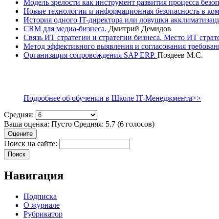
Модель зрелости как инструмент развития процесса безо
Новые технологии и информационная безопасность в ком
История одного IT-директора или ловушки акклиматизац
CRM для медиа-бизнеса.
Дмитрий Демидов
Связь ИТ стратегии и стратегии бизнеса. Место ИТ стра
Метод эффективного выявления и согласования требован
Организация сопровождения SAP ERP.
Поздеев М.С.
Подробнее об обучении в Школе IT-Менеджмента>>
Средняя:
Ваша оценка:
Пусто
Средняя:
5.7
(
6
голосов)
Поиск на сайте:
Навигация
Подписка
О журнале
Рубрикатор