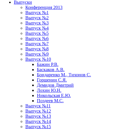
Выпуски
Конференция 2013
Выпуск №1
Выпуск №2
Выпуск №3
Выпуск №4
Выпуск №5
Выпуск №6
Выпуск №7
Выпуск №8
Выпуск №9
Выпуск №10
Бажин Р.В.
Баскаков А.В.
Бондаренко М., Тихонов С.
Горшенин С.Я.
Демидов Дмитрий
Лохин Ю.Н.
Никольская Е.Ю.
Поздеев М.С.
Выпуск №11
Выпуск №12
Выпуск №13
Выпуск №14
Выпуск №15