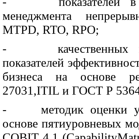
- показателей в со
менеджмента непрерыв
MTPD, RTO, RPO;
- качественных и к
показателей эффективнос
бизнеса на основе ре
27031,ITIL и ГОСТ Р 5364
- методик оценки уро
основе пятиуровневых мо
COBIT 4.1 (CapabilityMat