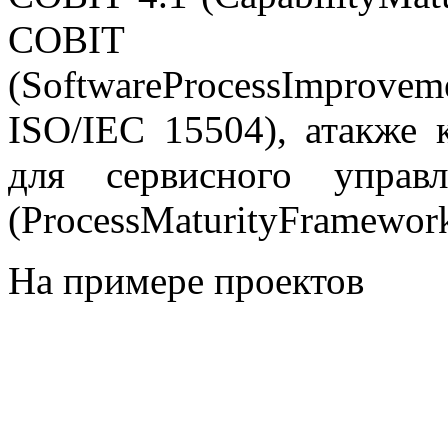
COB
(SoftwareProcessImproveme
ISO/IEC 15504), атакже 
для сервисного управ
(ProcessMaturityFramewor
На примере проектов