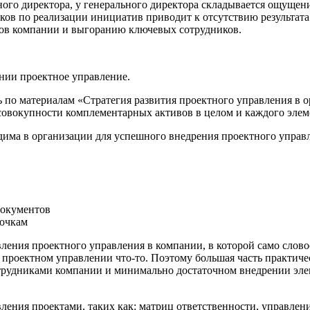
ного директора, у генерального директора складывается ощущени
ков по реализации инициатив приводит к отсутствию результата
ов компании и выгоранию ключевых сотрудников.
нии проектное управление.
ь по материалам «Стратегия развития проектного управления в
совокупности комплементарных активов в целом и каждого элеме
одима в организации для успешного внедрения проектного управ
документов
точкам
ления проектного управления в компании, в которой само слов
 о проектном управлении что-то. Поэтому большая часть практич
трудниками компании и минимально достаточном внедрении эле
вления проектами, таких как: матриц ответственности, управле