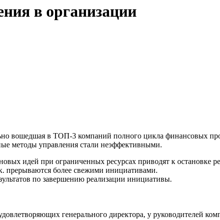
ения в организации
ельно вошедшая в ТОП-3 компаний полного цикла финансовых про
чные методы управления стали неэффективными.
овых идей при ограниченных ресурсах приводят к остановке ре
т.к. прерываются более свежими инициативами.
зультатов по завершению реализации инициативы.
, удовлетворяющих генерального директора, у руководителей ко