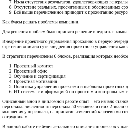
Из-за отсутствия результатов, удовлетворяющих генераль
Отсутствие реальных, просчитанных и обоснованных сро
Всё выше перечисленное приводит к прожиганию ресурс
Как будем решать проблемы компании.
Для решения проблем было принято решение внедрить в компа
Внедрение проектного управления проходило в первую очеред
стратегии описана суть внедрения проектного управления как 
В стратегии перечислены 6 блоков, реализация которых необх
Проектный комитет
Проектный офис
Обучение и сертификация
Проектная мотивация
Политика управления проектами и шаблоны проектных 
ИТ система с информацией по проектам и контрольным 
Описанный мной в дипломной работе опыт – это начало станов
персонала: численность персонала 50 человека из них 2 знали
мышления у персонала, на принятие изменений ключевыми со
сотрудникам.
В данной работе не будет детального описания процессов упра