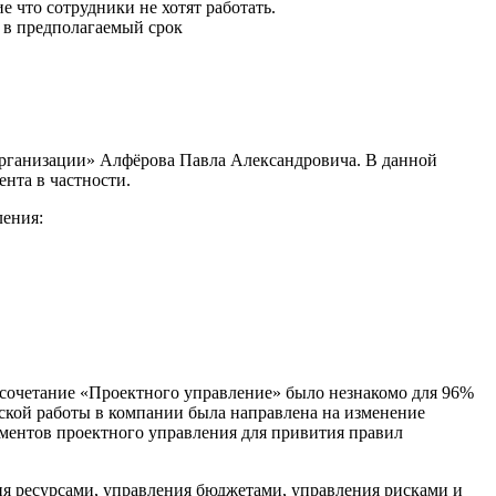
е что сотрудники не хотят работать.
 в предполагаемый срок
 организации» Алфёрова Павла Александровича. В данной
нта в частности.
ления:
осочетание «Проектного управление» было незнакомо для 96%
еской работы в компании была направлена на изменение
ментов проектного управления для привития правил
ния ресурсами, управления бюджетами, управления рисками и