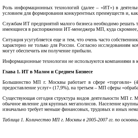
Роль информационных технологий (далее – «ИТ») в деятель
условием для формирования конкурентных преимуществ и, как
Службам ИТ предприятий малого бизнеса необходимо решать те
имеющиеся в распоряжении ИТ-менеджера МП, куда скромнее, ч
Ситуация усугубляется еще и тем, что очень часто собственн
характерно не только для России. Согласно исследованиям к
могут обеспечить им получение прибыли.
Информационные технологии не используются компаниями в ка
Глава 1. ИТ в Малом и Среднем Бизнесе
Большинство МП г. Москвы работает в сфере «торговли» (
предоставление услуг» (17,9%), на третьем – МП сферы «обраб
Существующая сегодня структура видов деятельности МП г. 
обычное явление для крупных мегаполисов. Население крупны
изначально требует меньше финансовых, трудовых и иных нема
Таблица 1. Количество МП г. Москвы в 2005-2007 гг. по осно