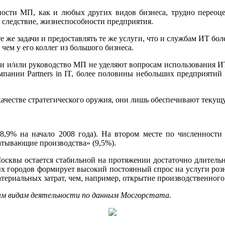
ности МП, как и любых других видов бизнеса, трудно переоц
 следствие, жизнеспособности предприятия.
 же задачи и предоставлять те же услуги, что и службам ИТ бо
ем у его коллег из большого бизнеса.
ики и/или руководство МП не уделяют вопросам использования 
омпании Partners in IT, более половины небольших предприяти
честве стратегического оружия, они лишь обеспечивают текущ
48,9% на начало 2008 года). На втором месте по численнос
атывающие производства» (9,5%).
Москвы остается стабильной на протяжении достаточно длитель
х городов формирует высокий постоянный спрос на услуги розн
териальных затрат, чем, например, открытие производственного
вным видам деятельности по данным Мосгорстата.