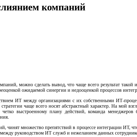
 слиянием компаний
паний, можно сделать вывод, что чаще всего результат такой 
реоценкой ожидаемой синергии и недооценкой процессов интегр
йствием ИТ между организациями с их собственными ИТ-проце
 стратегии чаще всего носят абстрактный характер. На мой взгл
я четко выстроенному плану действий, команда менеджеров 
ния.
й, чинят множество препятствий в процессе интеграции ИТ, что
 между руководством ИТ служб и нежеланием данных сотруднико