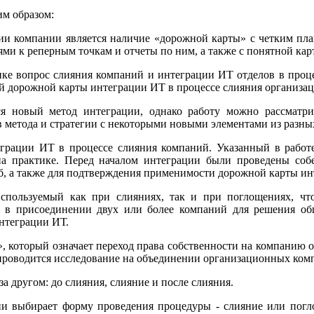
м образом:
ии компании является наличие «дорожной карты» с четким пл
ми к реперным точкам и отчеты по ним, а также с понятной кар
ике вопрос слияния компаний и интеграции ИТ отделов в процес
й дорожной карты интеграции ИТ в процессе слияния организац
я новый метод интеграции, однако работу можно рассматрив
метода и стратегии с некоторыми новыми элементами из разных
еграции ИТ в процессе слияния компаний. Указанный в рабо
на практике. Перед началом интеграции были проведены соб
, а также для подтверждения применимости дорожной карты ин
 используемый как при слияниях, так и при поглощениях, 
я в присоединении двух или более компаний для решения об
интеграции ИТ.
, который означает переход права собственности на компанию о
 проводится исследование на объединении организационных ком
а другом: до слияния, слияние и после слияния.
и выбирает форму проведения процедуры - слияние или погло