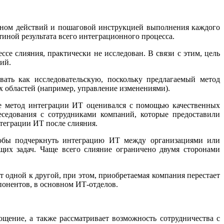
аном действий и пошаговой инструкцией выполнения каждого
тиной результата всего интеграционного процесса.
се слияния, практически не исследован. В связи с этим, цель
ий.
ать как исследовательскую, поскольку предлагаемый метод
 областей (например, управление изменениями).
те метод интеграции ИТ оценивался с помощью качественных
еседования с сотрудниками компаний, которые предоставили
теграции ИТ после слияния.
чтобы подчеркнуть интеграцию ИТ между организациями или
щих задач. Чаще всего слияние ограничено двумя сторонами
т одной к другой, при этом, приобретаемая компания перестает
понентов, в основном ИТ-отделов.
щение, а также рассматривает возможность сотрудничества с