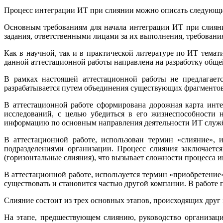
Процесс интеграции ИТ при слиянии можно описать следующи
Основным требованиям для начала интеграции ИТ при слиян
задания, ответственными лицами за их выполнения, требования
Как в научной, так и в практической литературе по ИТ темат
данной аттестационной работы направлена на разработку обще
В рамках настояшей аттестационной работы не предлагаетс
разрабатывается путем объединения существующих фрагментов 
В аттестационной работе сформирована дорожная карта инт
исследований, с целью убедиться в его жизнеспособности 
информацию по основным направления деятельности ИТ служб
В аттестационной работе, использован термин «слияние»,
подразделениями организации. Процесс слияния заключаетс
(горизонтальные слияния), что вызывает сложности процесса 
В аттестационной работе, используется термин «приобретение»
существовать и становится частью другой компании. В работе
Слияние состоит из трех основных этапов, происходящих друг з
На этапе, предшествующем слиянию, руководство организаци