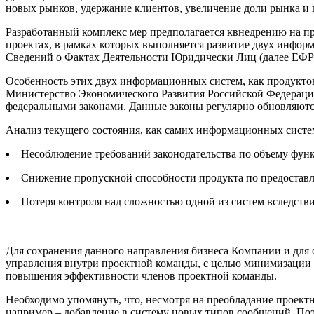
новых рынков, удержание клиентов, увеличение доли рынка и 
Разработанный комплекс мер предполагается квнедрению на про
проектах, в рамках которых выполняется развитие двух инфо
Сведений о Фактах Деятельности Юридически Лиц (далее Е
Особенность этих двух информационных систем, как продуктов
Министерство Экономического Развития Российской Федерации 
федеральными законами. Данные законы регулярно обновляются
Анализ текущего состояния, как самих информационных систе
Несоблюдение требований законодательства по объему 
Снижение пропускной способности продукта по предоставл
Потеря контроля над сложностью одной из систем вследстви
Для сохранения данного направления бизнеса Компании и для
управления внутри проектной команды, с целью минимизации
повышения эффективности членов проектной команды.
Необходимо упомянуть, что, несмотря на преобладание проект
например – добавление в систему новых типов сообщений. Поэт