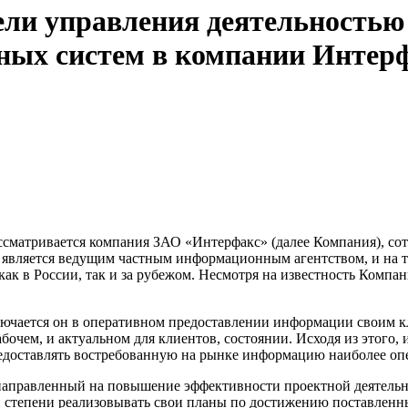
ли управления деятельностью
ых систем в компании Интер
ссматривается компания ЗАО «Интерфакс» (далее Компания), со
 является ведущим частным информационным агентством, и на т
ак в России, так и за рубежом. Несмотря на известность Компан
ючается он в оперативном предоставлении информации своим кл
чем, и актуальном для клиентов, состоянии. Исходя из этого,
едоставлять востребованную на рынке информацию наиболее оп
направленный на повышение эффективности проектной деятельно
й степени реализовывать свои планы по достижению поставленн