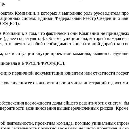
пр.
ектах Компании, в которых я выполняю роль руководителя проек
рмационных систем: Единый Федеральный Реестр Сведений о Ба
ФРСФДЮЛ).
 Компании, в том, что фактически они Компании не принадлежат
(далее госрегулятор). Объем функционала, который каждая из э
, что влечет за собой необходимость оперативной доработки со
м, так и ситуации внутри проектной команды, выявил следующ
функционала в ЕФРСБ/ЕФРСФДЮЛ.
ению первичной документации клиентам или отчетности госрег
е увеличения ее сложности и роста числа интеграций с другими
 обеспечения возможности дальнейшего развития этих систем, 
 вероятности возникновения вышеперечисленных рисков. Кроме
ной деятельности, проектная команда, помимо уникальных (прое
ому деятельность проектной команды не чисто проектная, а ско