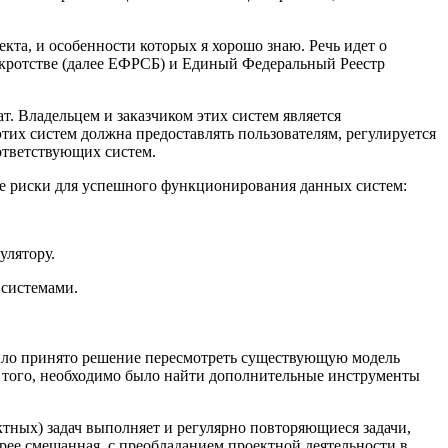
та, и особенности которых я хорошо знаю. Речь идет о
нкротстве (далее ЕФРСБ) и Единый Федеральный Реестр
. Владельцем и заказчиком этих систем является
тих систем должна предоставлять пользователям, регулируется
ответствующих систем.
ие риски для успешного функционирования данных систем:
улятору.
 системами.
было принято решение пересмотреть существующую модель
 того, необходимо было найти дополнительные инструменты
ктных) задач выполняет и регулярно повторяющиеся задачи,
рее смешанная, с преобладанием проектной деятельности в