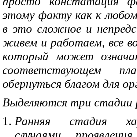
просто констатация ф
этому факту как к любом
в это сложное и непредс
живем и работаем, все во
который может означат
соответствующем пл
обернуться благом для ор
Выделяются три стадии р
Ранняя стадия хар
случаями проявлени