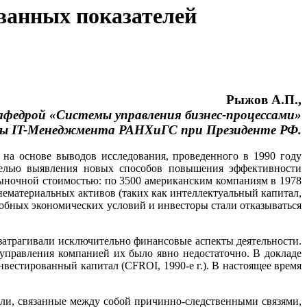
ованных показателей
Рыжов А.П.,
афедрой «Системы управления бизнес-процессами»
лы
IT
-Менеджмента РАНХиГС при Президенте РФ.
а на основе выводов исследования, проведенного в 1990 году
целью выявления новых способов повышения эффективности
рыночной стоимостью: по 3500 американским компаниям в 1978
 нематериальных активов (таких как интеллектуальный капитал,
обных экономических условий и инвесторы стали отказываться
затрагивали исключительно финансовые аспекты деятельности.
 управления компанией их было явно недостаточно. В докладе
нвестированный капитал (CFROI, 1990-е г.). В настоящее время
ели, связанные между собой причинно-следственными связями,