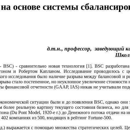
 на основе системы сбалансир
д.т.н., профессор, заведующий
к
Шко
- BSC) - сравнительно новая технология [1]. BSC разработан
оном и Робертом Капланом. Исследование проводилось с 
акого исследования было наличие разрыва между балансовой и 
разрыва стало постепенное, но неуклонное увеличение стоимости
ты финансовой отчетности (GAAP, IAS) никак не учитывали под
экономической ситуации были и до появления BSC, однако они 
 более реальную картину текущего состояния бизнеса, но для
на (Du Pont Model, 1920-e г.) до Денежного потока отдачи на и
02 компаниях из 500, входящих в рейтинг Fortune-500.
т.д.) выражается с помощью множества стратегических целей. Ц