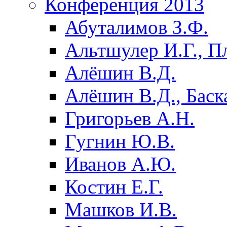
Конференция 2013
Абуталимов З.Ф.
Альтшулер И.Г., П
Алёшин В.Д.
Алёшин В.Д., Баска
Григорьев А.Н.
Гугнин Ю.В.
Иванов А.Ю.
Костин Е.Г.
Машков И.В.