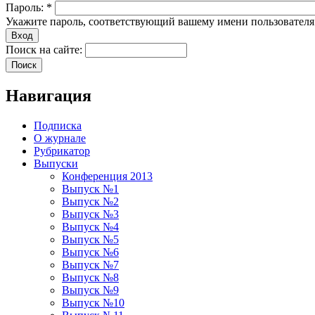
Пароль:
*
Укажите пароль, соответствующий вашему имени пользователя
Поиск на сайте:
Навигация
Подписка
О журнале
Рубрикатор
Выпуски
Конференция 2013
Выпуск №1
Выпуск №2
Выпуск №3
Выпуск №4
Выпуск №5
Выпуск №6
Выпуск №7
Выпуск №8
Выпуск №9
Выпуск №10