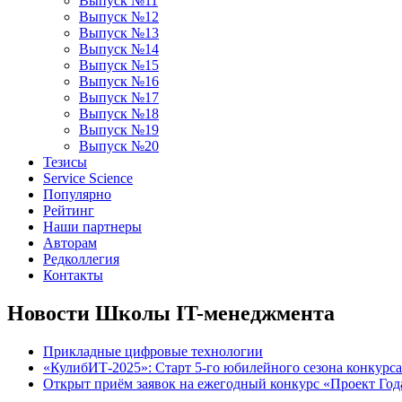
Выпуск №11
Выпуск №12
Выпуск №13
Выпуск №14
Выпуск №15
Выпуск №16
Выпуск №17
Выпуск №18
Выпуск №19
Выпуск №20
Тезисы
Service Science
Популярно
Рейтинг
Наши партнеры
Авторам
Редколлегия
Контакты
Новости Школы IT-менеджмента
Прикладные цифровые технологии
«КулибИТ-2025»: Старт 5-го юбилейного сезона конкурс
Открыт приём заявок на ежегодный конкурс «Проект Год